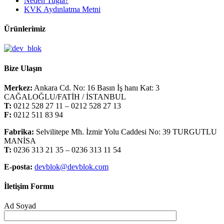
Neden Tuğla?
KVK Aydınlatma Metni
Ürünlerimiz
Bize Ulaşın
Merkez:
Ankara Cd. No: 16 Basın İş hanı Kat: 3
CAĞALOĞLU/FATİH / İSTANBUL
T:
0212 528 27 11 – 0212 528 27 13
F:
0212 511 83 94
Fabrika:
Selvilitepe Mh. İzmir Yolu Caddesi No: 39 TURGUTLU
MANİSA
T:
0236 313 21 35 – 0236 313 11 54
E-posta:
devblok@devblok.com
İletişim Formu
Ad Soyad