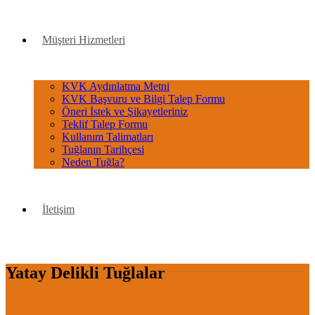
Müşteri Hizmetleri
KVK Aydınlatma Metni
KVK Başvuru ve Bilgi Talep Formu
Öneri İstek ve Şikayetleriniz
Teklif Talep Formu
Kullanım Talimatları
Tuğlanın Tarihçesi
Neden Tuğla?
İletişim
Yatay Delikli Tuğlalar