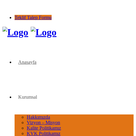
1973 yılından bu yana...
Teklif Talep Formu
Anasayfa
Kurumsal
Hakkımızda
Vizyon – Misyon
Kalite Politikamız
KVK Politikamız