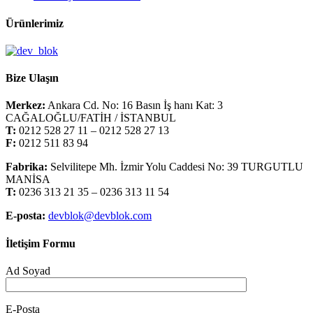
Ürünlerimiz
Bize Ulaşın
Merkez:
Ankara Cd. No: 16 Basın İş hanı Kat: 3
CAĞALOĞLU/FATİH / İSTANBUL
T:
0212 528 27 11 – 0212 528 27 13
F:
0212 511 83 94
Fabrika:
Selvilitepe Mh. İzmir Yolu Caddesi No: 39 TURGUTLU
MANİSA
T:
0236 313 21 35 – 0236 313 11 54
E-posta:
devblok@devblok.com
İletişim Formu
Ad Soyad
E-Posta