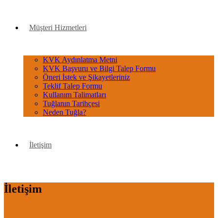
Müşteri Hizmetleri
KVK Aydınlatma Metni
KVK Başvuru ve Bilgi Talep Formu
Öneri İstek ve Şikayetleriniz
Teklif Talep Formu
Kullanım Talimatları
Tuğlanın Tarihçesi
Neden Tuğla?
İletişim
İletişim