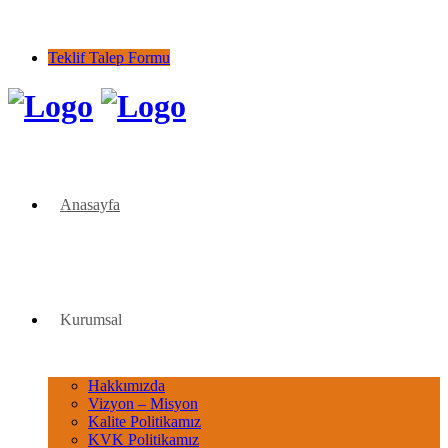
1973 yılından bu yana...
Teklif Talep Formu
Anasayfa
Kurumsal
Hakkımızda
Vizyon – Misyon
Kalite Politikamız
KVK Politikamız