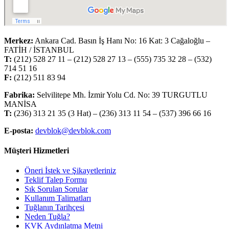
Merkez:
Ankara Cad. Basın İş Hanı No: 16 Kat: 3 Cağaloğlu –
FATİH / İSTANBUL
T:
(212) 528 27 11 – (212) 528 27 13 – (555) 735 32 28 – (532)
714 51 16
F:
(212) 511 83 94
Fabrika:
Selvilitepe Mh. İzmir Yolu Cd. No: 39 TURGUTLU
MANİSA
T:
(236) 313 21 35 (3 Hat) – (236) 313 11 54 – (537) 396 66 16
E-posta:
devblok@devblok.com
Müşteri Hizmetleri
Öneri İstek ve Şikayetleriniz
Teklif Talep Formu
Sık Sorulan Sorular
Kullanım Talimatları
Tuğlanın Tarihçesi
Neden Tuğla?
KVK Aydınlatma Metni